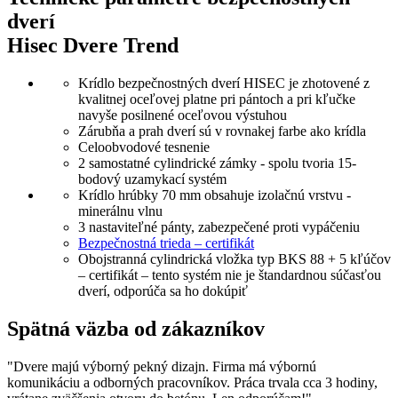
dverí
Hisec Dvere Trend
Krídlo bezpečnostných dverí HISEC je zhotovené z
kvalitnej oceľovej platne pri pántoch a pri kľučke
navyše posilnené oceľovou výstuhou
Zárubňa a prah dverí sú v rovnakej farbe ako krídla
Celoobvodové tesnenie
2 samostatné cylindrické zámky - spolu tvoria 15-
bodový uzamykací systém
Krídlo hrúbky 70 mm obsahuje izolačnú vrstvu -
minerálnu vlnu
3 nastaviteľné pánty, zabezpečené proti vypáčeniu
Bezpečnostná trieda – certifikát
Obojstranná cylindrická vložka typ BKS 88 + 5 kľúčov
– certifikát – tento systém nie je štandardnou súčasťou
dverí, odporúča sa ho dokúpiť
Spätná väzba od zákazníkov
"Dvere majú výborný pekný dizajn. Firma má výbornú
komunikáciu a odborných pracovníkov. Práca trvala cca 3 hodiny,