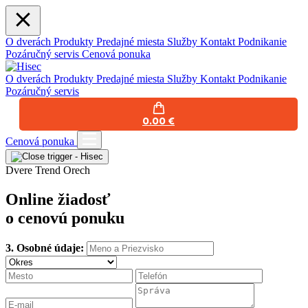
O dverách
Produkty
Predajné miesta
Služby
Kontakt
Podnikanie
Pozáručný servis
Cenová ponuka
O dverách
Produkty
Predajné miesta
Služby
Kontakt
Podnikanie
Pozáručný servis
0.00 €
Cenová ponuka
Dvere Trend Orech
Online žiadosť
o cenovú ponuku
3.
Osobné údaje: