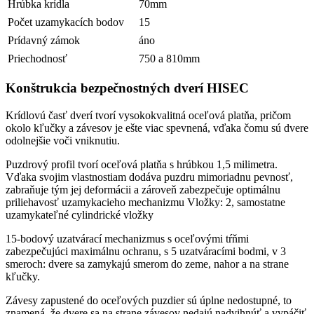
Hrúbka krídla
70mm
Počet uzamykacích bodov
15
Prídavný zámok
áno
Priechodnosť
750 a 810mm
Konštrukcia bezpečnostných dverí HISEC
Krídlovú časť dverí tvorí vysokokvalitná oceľová platňa, pričom
okolo kľučky a závesov je ešte viac spevnená, vďaka čomu sú dvere
odolnejšie voči vniknutiu.
Puzdrový profil tvorí oceľová platňa s hrúbkou 1,5 milimetra.
Vďaka svojim vlastnostiam dodáva puzdru mimoriadnu pevnosť,
zabraňuje tým jej deformácii a zároveň zabezpečuje optimálnu
priliehavosť uzamykacieho mechanizmu Vložky: 2, samostatne
uzamykateľné cylindrické vložky
15-bodový uzatvárací mechanizmus s oceľovými tŕňmi
zabezpečujúci maximálnu ochranu, s 5 uzatváracími bodmi, v 3
smeroch: dvere sa zamykajú smerom do zeme, nahor a na strane
kľučky.
Závesy zapustené do oceľových puzdier sú úplne nedostupné, to
znamená, že dvere sa na strane závesov nedajú nadvihnúť a vypáčiť