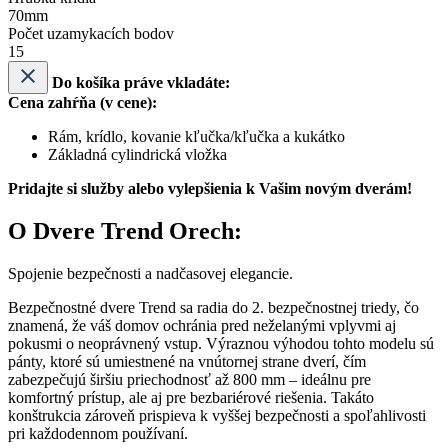
70mm
Počet uzamykacích bodov
15
Do košíka práve vkladáte:
Cena zahŕňa (v cene):
Rám, krídlo, kovanie kľučka/kľučka a kukátko
Základná cylindrická vložka
Pridajte si služby alebo vylepšienia k Vašim novým dverám!
O Dvere Trend Orech:
Spojenie bezpečnosti a nadčasovej elegancie.
Bezpečnostné dvere Trend sa radia do 2. bezpečnostnej triedy, čo
znamená, že váš domov ochránia pred neželanými vplyvmi aj
pokusmi o neoprávnený vstup. Výraznou výhodou tohto modelu sú
pánty, ktoré sú umiestnené na vnútornej strane dverí, čím
zabezpečujú širšiu priechodnosť až 800 mm – ideálnu pre
komfortný prístup, ale aj pre bezbariérové riešenia. Takáto
konštrukcia zároveň prispieva k vyššej bezpečnosti a spoľahlivosti
pri každodennom používaní.