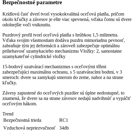
Bezpečnostné parametre
Krídlovú časť dverí tvorí vysokokvalitná oceľová platňa, pričom
okolo kľučky a závesov je ešte viac spevnená, vďaka čomu sú dvere
odolnejšie voči vniknutiu.
Puzdrový profil tvorí oceľová platňa s hrúbkou 1,5 milimetra.
Vďaka svojim vlastnostiam dodáva puzdru mimoriadnu pevnosť,
zabraňuje tým jej deformácii a zároveň zabezpečuje optimálnu
priliehavosť uzamykacieho mechanizmu Vložky: 2, samostatne
uzamykateľné cylindrické vložky
15-bodový uzatvárací mechanizmus s oceľovými tŕňmi
zabezpečujúci maximálnu ochranu, s 5 uzatváracími bodmi, v 3
smeroch: dvere sa zamykajú smerom do zeme, nahor a na strane
kľučky.
Závesy zapustené do oceľových puzdier sú úplne nedostupné, to
znamená, že dvere sa na strane závesov nedajú nadvihnúť a vypáčiť
oceľovým hákom.
Trend
Bezpečnostná trieda
RC1
Vzduchová nepriezvučnosť
34db