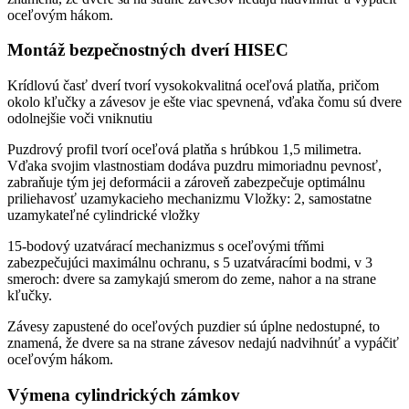
oceľovým hákom.
Montáž bezpečnostných dverí HISEC
Krídlovú časť dverí tvorí vysokokvalitná oceľová platňa, pričom
okolo kľučky a závesov je ešte viac spevnená, vďaka čomu sú dvere
odolnejšie voči vniknutiu
Puzdrový profil tvorí oceľová platňa s hrúbkou 1,5 milimetra.
Vďaka svojim vlastnostiam dodáva puzdru mimoriadnu pevnosť,
zabraňuje tým jej deformácii a zároveň zabezpečuje optimálnu
priliehavosť uzamykacieho mechanizmu Vložky: 2, samostatne
uzamykateľné cylindrické vložky
15-bodový uzatvárací mechanizmus s oceľovými tŕňmi
zabezpečujúci maximálnu ochranu, s 5 uzatváracími bodmi, v 3
smeroch: dvere sa zamykajú smerom do zeme, nahor a na strane
kľučky.
Závesy zapustené do oceľových puzdier sú úplne nedostupné, to
znamená, že dvere sa na strane závesov nedajú nadvihnúť a vypáčiť
oceľovým hákom.
Výmena cylindrických zámkov