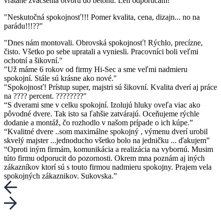
vrátane zväčšenia otvoru do betónu. Len odporúčam!"
"Neskutočná spokojnosť!!! Pomer kvalita, cena, dizajn... no na
parádu!!!??"
"Dnes nám montovali. Obrovská spokojnosť! Rýchlo, precízne,
čisto. Všetko po sebe upratali a vyniesli. Pracovníci boli veľmi
ochotní a šikovní."
"Už máme 6 rokov od firmy Hi-Sec a sme veľmi nadmieru
spokojní. Stále sú krásne ako nové."
"Spokojnosť! Prístup super, majstri sú šikovní. Kvalita dverí aj práce
na ???? percent. ????????"
“S dverami sme v celku spokojní. Izolujú hluky oveľa viac ako
pôvodné dvere. Tak isto sa ľahšie zatvárajú. Oceňujeme rýchle
dodanie a montáž, čo rozhodlo v našom prípade o ich kúpe.”
“Kvalitné dvere ..som maximálne spokojný , výmenu dverí urobil
skvelý majster ...jednoducho všetko bolo na jedničku ... ďakujem”
“Oproti iným firmám, komunikácia a realizácia na vybornú. Musim
túto firmu odporucit do pozornosti. Okrem mna poznám aj iných
zákazníkov ktorí sú s touto firmou nadmieru spokojny. Prajem vela
spokojných zákaznikov. Sukovska.”