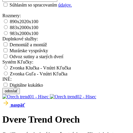
Súhlasím so spracovaním
údajov.
Rozmery:
890x2020x100
883x2000x100
983x2000x100
Doplnkové služby:
Demontáž a montáž
Murárske vysprávky
Odvoz sutiny a starých dverí
Systém Kľučky:
Zvonka Klučka - Vnútri Kľučka
Zvonka Guľa - Vnútri Kľučka
INÉ:
Digitálne kukátko
odoslať
naspäť
Dvere Trend
Orech