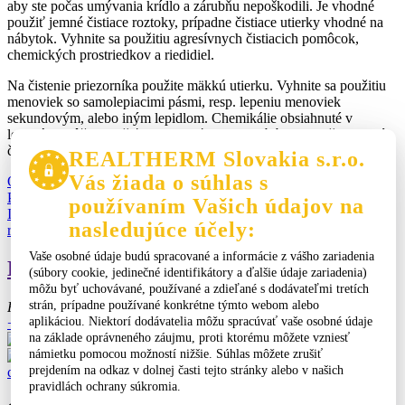
aby ste počas umývania krídlo a zárubňu nepoškodili. Je vhodné
použiť jemné čistiace roztoky, prípadne čistiace utierky vhodné na
nábytok. Vyhnite sa použitiu agresívnych čistiacich pomôcok,
chemických prostriedkov a riedidiel.
Na čistenie priezorníka použite mäkkú utierku. Vyhnite sa použitiu
menoviek so samolepiacimi pásmi, resp. lepeniu menoviek
sekundovým, alebo iným lepidlom. Chemikálie obsiahnuté v
lepidlách môžu narušiť a nahlodať povrchovú úpravu vašich dverí,
čím ju znehodnotia.
REALTHERM Slovakia s.r.o.
Vás žiada o súhlas s
O dverách
Produkty
Predajné miesta
Služby
Kontakt
Podnikanie
Pozáručný servis
používaním Vašich údajov na
Infolinka
FAQ
Ochrana osobných údajov
Všeobecné obchodné a
nasledujúce účely:
reklamačné podmienky
Formulár na odstúpenie od zmluvy
Vaše osobné údaje budú spracované a informácie z vášho zariadenia
Kontakt
(súbory cookie, jedinečné identifikátory a ďalšie údaje zariadenia)
môžu byť uchovávané, používané a zdieľané s dodávateľmi tretích
strán, prípadne používané konkrétne týmto webom alebo
REALTHERM Slovakia s.r.o.
aplikáciou. Niektorí dodávatelia môžu spracúvať vaše osobné údaje
+421 917 105 420
obchod@realtherm.com
na základe oprávneného záujmu, proti ktorému môžete vzniesť
námietku pomocou možností nižšie. Súhlas môžete zrušiť
prejdením na odkaz v dolnej časti tejto stránky alebo v našich
cenová ponuka
produkty
pravidlách ochrany súkromia.