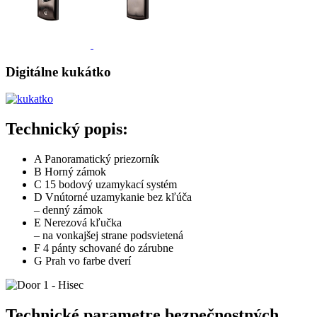
Digitálne kukátko
Technický popis:
A
Panoramatický priezorník
B
Horný zámok
C
15 bodový uzamykací systém
D
Vnútorné uzamykanie bez kľúča
– denný zámok
E
Nerezová kľučka
– na vonkajšej strane podsvietená
F
4 pánty schované do zárubne
G
Prah vo farbe dverí
Technické parametre bezpečnostných