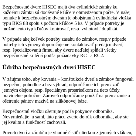
Bezpečnostné dvere HISEC majú dva cylindrické zámky,ku
každému zámku sú dodávané kľúče v obmedzenom počte. V našej
ponuke k bezpečnostným dverám je obojstranná cylindrická vložka
typu BKS 88 spolu s počtom kľúčov 5 ks. V prípade potreby je
možné tento typ kľúčov kopírovať, resp. vyhotoviť duplikát.
V prípade akejkoľvek potreby zásahu do zámkov, resp.v prípade
potreby ich výmeny doporučujeme kontaktovať predajcu dverí,
resp. špecializovanú firmu, aby dvere naďalej spĺňali všetky
bezpečnostné kritériá podľa požiadavky RC1 a RC2.
Údržba bezpečnostných dverí HISEC
V záujme toho, aby kovania – konštrukcie dverí a zámkov fungovali
bezpečne, pohodlne a bez výhrad, odporúčame ich premazať
jemným olejom, resp. špeciálnym prostriedkom na tieto účely,
pravidelne polročne. Zároveň odporúčame použiť na premazanie a
ošetrenie pántov mazivá na silikónovej báze.
Bezpečnostnú vložku ošetrujte podľa pokynov odborníka.
Nevymieňajte ju sami, túto prácu zverte do rúk odborníka, aby ste
jej kvalitu a funkčnosť zachovali.
Povrch dverí a zárubňu je vhodné čistiť utierkou z jemných vlákien,